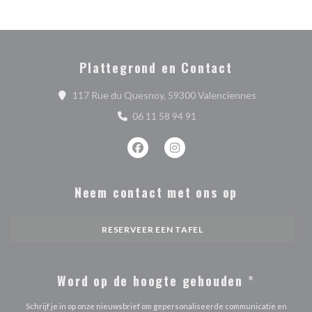
Plattegrond en Contact
((opent in ee
117 Rue du Quesnoy, 59300 Valenciennes
06 11 58 94 91
Facebook ((opent in een nieuw venste
Instagram ((opent in een nieu
Neem contact met ons op
RESERVEER EEN TAFEL
Word op de hoogte gehouden
*
Schrijf je in op onze nieuwsbrief om gepersonaliseerde communicatie en