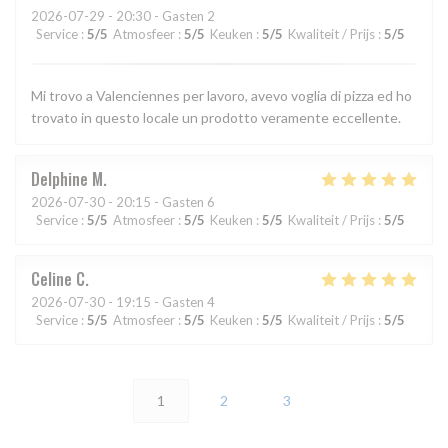
2026-07-29
- 20:30 - Gasten 2
Service
:
5
/5
Atmosfeer
:
5
/5
Keuken
:
5
/5
Kwaliteit / Prijs
:
5
/5
Mi trovo a Valenciennes per lavoro, avevo voglia di pizza ed ho
trovato in questo locale un prodotto veramente eccellente.
Delphine
M
2026-07-30
- 20:15 - Gasten 6
Service
:
5
/5
Atmosfeer
:
5
/5
Keuken
:
5
/5
Kwaliteit / Prijs
:
5
/5
Celine
C
2026-07-30
- 19:15 - Gasten 4
Service
:
5
/5
Atmosfeer
:
5
/5
Keuken
:
5
/5
Kwaliteit / Prijs
:
5
/5
1
2
3