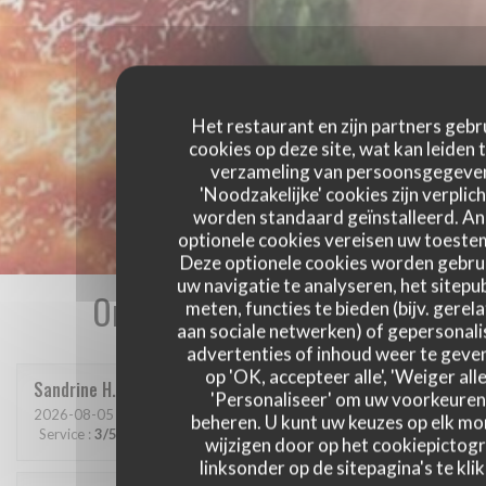
Het restaurant en zijn partners gebr
cookies op deze site, wat kan leiden 
verzameling van persoonsgegeve
'Noodzakelijke' cookies zijn verplich
worden standaard geïnstalleerd. A
optionele cookies vereisen uw toest
Deze optionele cookies worden gebru
uw navigatie te analyseren, het sitepub
Onze gastbeoordelingen
meten, functies te bieden (bijv. gerel
aan sociale netwerken) of gepersonal
advertenties of inhoud weer te geven
op 'OK, accepteer alle', 'Weiger alle
Sandrine
H
'Personaliseer' om uw voorkeuren
2026-08-05
- 19:45 - Gasten 2
beheren. U kunt uw keuzes op elk m
Service
:
3
/5
Atmosfeer
:
3
/5
Keuken
:
4
/5
Kwaliteit / Prijs
:
3
/5
wijzigen door op het cookiepictog
linksonder op de sitepagina's te klik