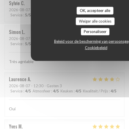
Sylvie
C
2026-08-07
- 19:45 - Gasten 2
OK, accepteer alle
Service
:
5
/5
Atmosfeer
:
4
/5
Keuken
:
5
/5
Kwaliteit / Prijs
:
5
/5
Weiger alle cookies
Simon
L
Personaliseer
2026-08-07
- 12:15 - Gasten 2
Beleid voor de bescherming van persoonsg
Service
:
5
/5
Atmosfeer
:
5
/5
Keuken
:
5
/5
Kwaliteit / Prijs
:
5
/5
Cookiebeleid
Très agréable
Laurence
A
2026-08-07
- 12:30 - Gasten 3
Service
:
4
/5
Atmosfeer
:
4
/5
Keuken
:
4
/5
Kwaliteit / Prijs
:
4
/5
Oui
Yves
M