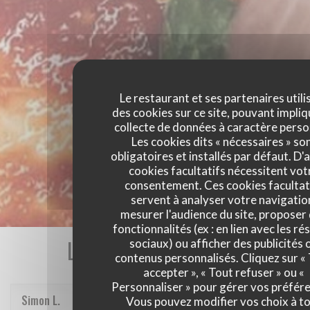
Le restaurant et ses partenaires utili
des cookies sur ce site, pouvant impliq
collecte de données à caractère perso
Les cookies dits « nécessaires » so
obligatoires et installés par défaut. D'
cookies facultatifs nécessitent vot
consentement. Ces cookies facultat
servent à analyser votre navigatio
mesurer l'audience du site, proposer
fonctionnalités (ex : en lien avec les r
Les avis de nos clients
sociaux) ou afficher des publicités 
contenus personnalisés. Cliquez sur «
accepter », « Tout refuser » ou «
Personnaliser » pour gérer vos préfér
Simon
L
Vous pouvez modifier vos choix à t