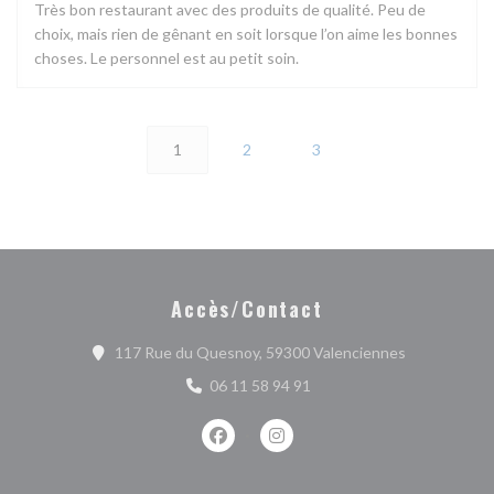
Très bon restaurant avec des produits de qualité. Peu de
choix, mais rien de gênant en soit lorsque l’on aime les bonnes
choses. Le personnel est au petit soin.
1
2
3
Accès/Contact
((ouvre une n
117 Rue du Quesnoy, 59300 Valenciennes
06 11 58 94 91
Facebook ((ouvre une nouvelle fenêtr
Instagram ((ouvre une nouvell