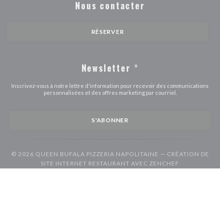
Nous contacter
RÉSERVER
Newsletter
*
Inscrivez-vous à notre lettre d'information pour recevoir des communications
personnalisées et des offres marketing par courriel.
S'ABONNER
© 2026 QUEEN BUFALA PIZZERIA NAPOLITAINE — CRÉATION DE
((OUVRE UN
SITE INTERNET RESTAURANT AVEC
ZENCHEF
((ouvre une nouvelle fenêtre))
((ouvre une nouvelle fenêtre))
Mentions légales
CGU
Politique de protection des données à caractère
((ouvre une nouvelle fenêtre))
((ouvre une nouvelle fenêtre))
((ouvre une nouvel
personnel
Politique de cookies
Accessibilite