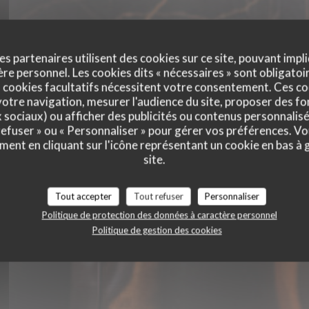
es partenaires utilisent des cookies sur ce site, pouvant impli
e personnel. Les cookies dits « nécessaires » sont obligatoir
 cookies facultatifs nécessitent votre consentement. Ces co
otre navigation, mesurer l'audience du site, proposer des fon
FALA PIZZERIA NA
x sociaux) ou afficher des publicités ou contenus personnalisé
 refuser » ou « Personnaliser » pour gérer vos préférences. V
ZZERIA NAPOLITAIN
ment en cliquant sur l'icône représentant un cookie en bas à
PIZZA GOURMET
|
VALENCIENNES
site.
Tout accepter
Tout refuser
Personnaliser
RÉSERVER
Politique de protection des données à caractère personnel
Politique de gestion des cookies