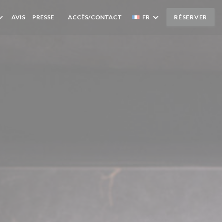
AVIS
PRESSE
ACCÈS/CONTACT
FR
RÉSERVER
((OUVRE UNE NOUVELLE FENÊTRE))