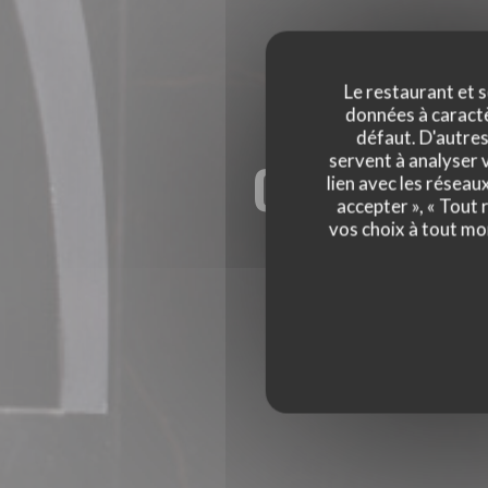
Le restaurant et s
données à caractèr
défaut. D'autres
servent à analyser v
QUEEN BU
lien avec les réseau
accepter », « Tout
QUEEN BUFALA PI
vos choix à tout mo