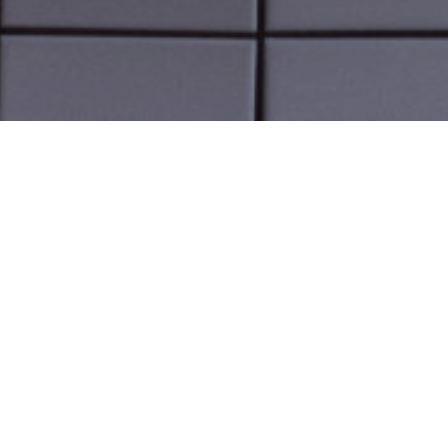
Queen Bufala pizzeria Napolitaine
JAHRESURLAUB
Wir sind am Dienstag, 13. August, abends wieder für Sie da.