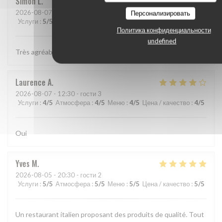
Simon
L
2026-08-07
- 12:15 - гости 2
Персонализировать
Услуги
:
5
/5
Атмосфера
:
5
/5
Меню
:
5
/5
Цена / качество
:
5
/5
Политика конфиденциальности
undefined
Très agréable
Laurence
A
2026-08-07
- 12:30 - гости 3
Услуги
:
4
/5
Атмосфера
:
4
/5
Меню
:
4
/5
Цена / качество
:
4
/5
Oui
Yves
M
2026-08-05
- 20:30 - гости 2
Услуги
:
5
/5
Атмосфера
:
5
/5
Меню
:
5
/5
Цена / качество
:
5
/5
Un restaurant italien proposant des produits de qualité. Tout