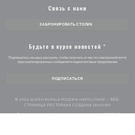
Связь с нами
ЗАБРОНИРОВАТЬ СТОЛИК
Будьте в курсе новостей
*
Подпишитесь на нашу рассылку, чтобы получать от нас по электронной почте
персонализированные сообщения и маркетинговые предложения.
ПОДПИСАТЬСЯ
© 2026 QUEEN BUFALA PIZZERIA NAPOLITAINE — ВЕБ-
((ОТКРЫВА
СТРАНИЦА РЕСТОРАНА СОЗДАНА
ZENCHEF
((открывается в новом
Предупреждение об отказе от ответственности
УСЛОВИЯ
((открывается в новом окне))
((открыв
ИСПОЛЬЗОВАНИЯ
Политика защиты персональных данных
((открывается в новом окне))
((открывается в новом 
Политика печенье
Доступность