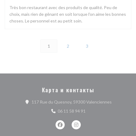
Très bon restaurant avec des produits de qualité. Peu de
choix, mais rien de gênant en soit lorsque l’on aime les bonnes
choses. Le personnel est au petit soin.
1
2
3
Карта и контакты
((открываетс
117 Rue du Quesnoy, 59300 Valenciennes
06 11 58 94 91
Facebook ((открывается в новом о
Instagram ((открывается в 