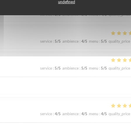
undefined
service
:
3
/5
ambience
:
3
/5
menu
:
4
/5
quality_price
service
:
5
/5
ambience
:
4
/5
menu
:
5
/5
quality_price
service
:
5
/5
ambience
:
5
/5
menu
:
5
/5
quality_price
service
:
4
/5
ambience
:
4
/5
menu
:
4
/5
quality_price