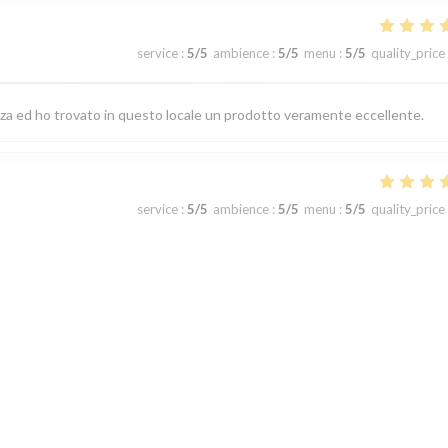
service
:
5
/5
ambience
:
5
/5
menu
:
5
/5
quality_price
izza ed ho trovato in questo locale un prodotto veramente eccellente.
service
:
5
/5
ambience
:
5
/5
menu
:
5
/5
quality_price
service
:
5
/5
ambience
:
5
/5
menu
:
5
/5
quality_price
1
2
3