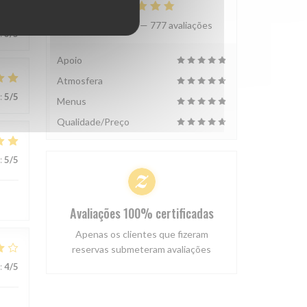
Avaliação média —
777 avaliações
:
3
/5
Apoio
Atmosfera
:
5
/5
Menus
Qualidade/Preço
:
5
/5
Avaliações 100% certificadas
Apenas os clientes que fizeram
reservas submeteram avaliações
:
4
/5