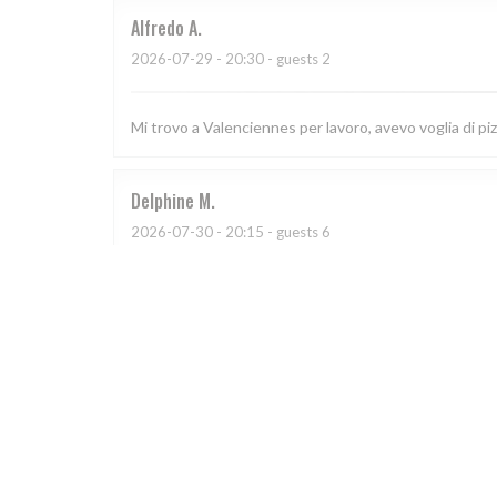
Alfredo
A
2026-07-29
- 20:30 - guests 2
Mi trovo a Valenciennes per lavoro, avevo voglia di p
Delphine
M
2026-07-30
- 20:15 - guests 6
Celine
C
2026-07-30
- 19:15 - guests 4