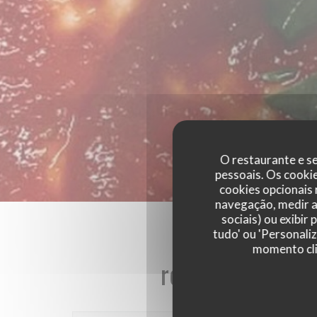
O restaurante e se
pessoais. Os cooki
cookies opcionais
navegação, medir a 
sociais) ou exibir
tudo' ou 'Personali
momento cli
reviews_from_ou