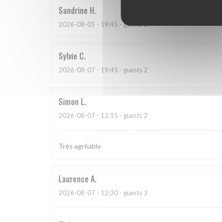
Sandrine
H
2026-08-05
- 19:45 - guests 2
Sylvie
C
2026-08-07
- 19:45 - guests 2
Simon
L
2026-08-07
- 12:15 - guests 2
Très agréable
Laurence
A
2026-08-07
- 12:30 - guests 3