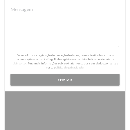
De acordo com a legislação de proteção de dados, tem o direito de se opor a
comunicações de marketing. Pode registar-se na Lista Robinson através de
robinson.pt
. Para mais informações sobre o tratamento dos seus dados, consulte a
nossa
política de privacidade
.