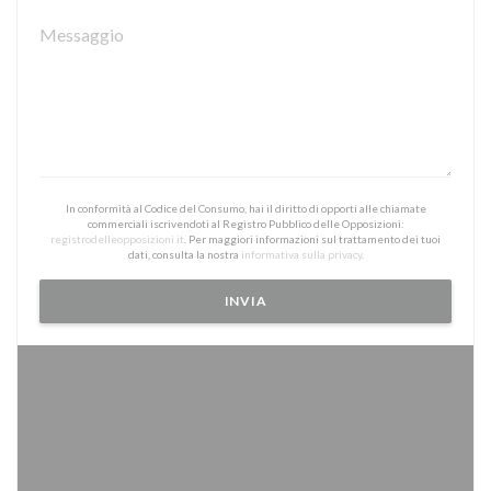
In conformità al Codice del Consumo, hai il diritto di opporti alle chiamate
commerciali iscrivendoti al Registro Pubblico delle Opposizioni:
registrodelleopposizioni.it
. Per maggiori informazioni sul trattamento dei tuoi
dati, consulta la nostra
informativa sulla privacy
.