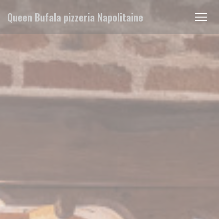
Cookie管理面板
Queen Bufala pizzeria Napolitaine