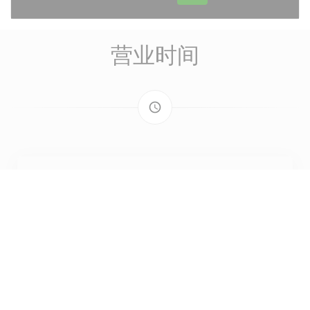
营业时间
access_time
星期一
关闭
星
-
星
12:00 - 14:00
19:00 - 21:00