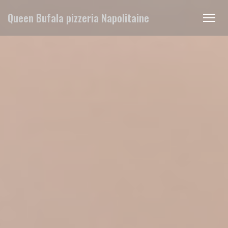
Cookie管理面板
Queen Bufala pizzeria Napolitaine