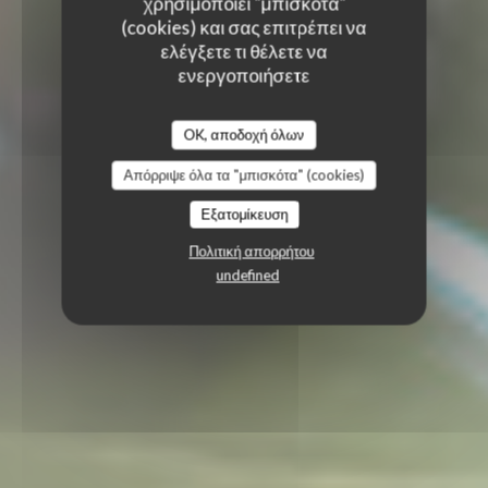
χρησιμοποιεί "μπισκότα"
(cookies) και σας επιτρέπει να
ελέγξετε τι θέλετε να
ενεργοποιήσετε
OK, αποδοχή όλων
Απόρριψε όλα τα "μπισκότα" (cookies)
Εξατομίκευση
Πολιτική απορρήτου
undefined