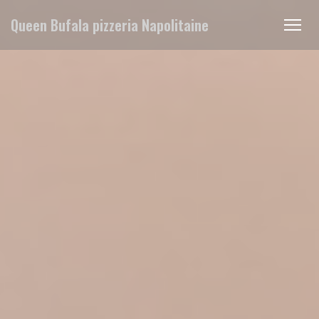
Πίνακας διαχείρισης "Μπισκότων" (Cookies)
Queen Bufala pizzeria Napolitaine